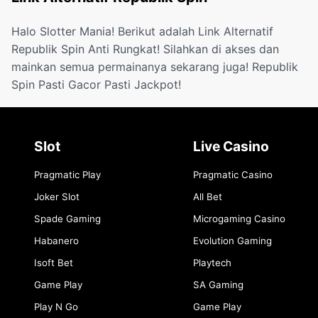
Halo Slotter Mania! Berikut adalah Link Alternatif
Republik Spin Anti Rungkat! Silahkan di akses dan
mainkan semua permainanya sekarang juga! Republik
Spin Pasti Gacor Pasti Jackpot!
Slot
Live Casino
Pragmatic Play
Pragmatic Casino
Joker Slot
All Bet
Spade Gaming
Microgaming Casino
Habanero
Evolution Gaming
Isoft Bet
Playtech
Game Play
SA Gaming
Play N Go
Game Play